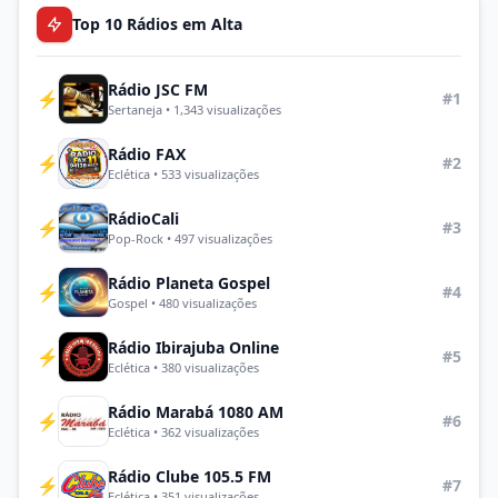
Top 10 Rádios em Alta
Rádio JSC FM
⚡
#1
Sertaneja • 1,343 visualizações
Rádio FAX
⚡
#2
Eclética • 533 visualizações
RádioCali
⚡
#3
Pop-Rock • 497 visualizações
Rádio Planeta Gospel
⚡
#4
Gospel • 480 visualizações
Rádio Ibirajuba Online
⚡
#5
Eclética • 380 visualizações
Rádio Marabá 1080 AM
⚡
#6
Eclética • 362 visualizações
Rádio Clube 105.5 FM
⚡
#7
Eclética • 351 visualizações