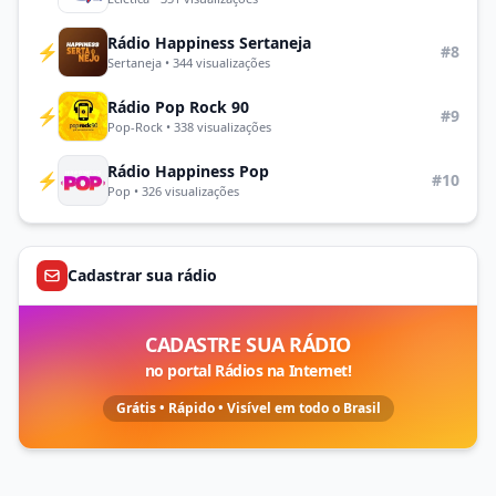
Rádio Happiness Sertaneja
⚡
#8
Sertaneja • 344 visualizações
Rádio Pop Rock 90
⚡
#9
Pop-Rock • 338 visualizações
Rádio Happiness Pop
⚡
#10
Pop • 326 visualizações
Cadastrar sua rádio
CADASTRE SUA RÁDIO
no portal Rádios na Internet!
Grátis • Rápido • Visível em todo o Brasil