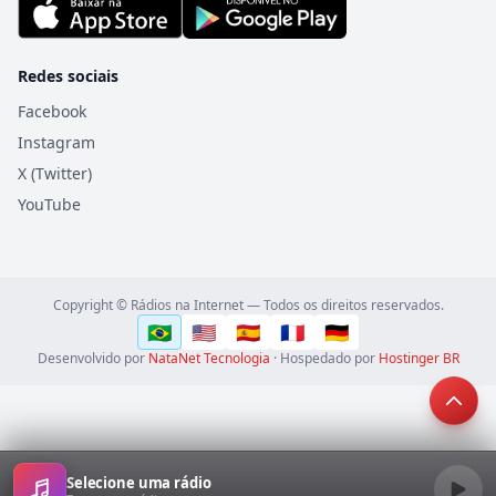
Redes sociais
Facebook
Instagram
X (Twitter)
YouTube
Copyright © Rádios na Internet — Todos os direitos reservados.
🇧🇷
🇺🇸
🇪🇸
🇫🇷
🇩🇪
Português (Brasil)
English (US)
Español
Français
Deutsch
Idioma
Desenvolvido por
NataNet Tecnologia
· Hospedado por
Hostinger BR
Selecione uma rádio