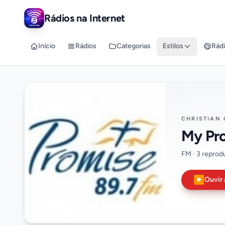
Rádios na Internet
Início
Rádios
Categorias
Estilos
Rádi
CHRISTIAN
My Pr
FM · 3 reprod
▶
Ouvir 