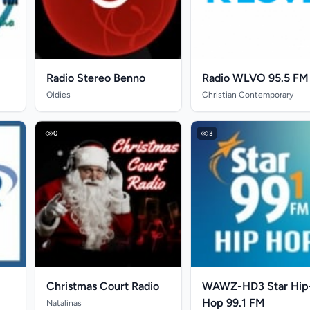
Radio Stereo Benno
Radio WLVO 95.5 FM
Oldies
Christian Contemporary
0
3
Christmas Court Radio
WAWZ-HD3 Star Hip
Hop 99.1 FM
Natalinas