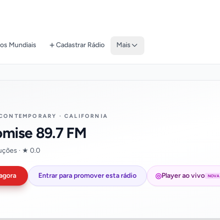
os Mundiais
Cadastrar Rádio
Mais
 CONTEMPORARY · CALIFORNIA
omise 89.7 FM
uções · ★ 0.0
◎
agora
Entrar para promover esta rádio
Player ao vivo
NOVA