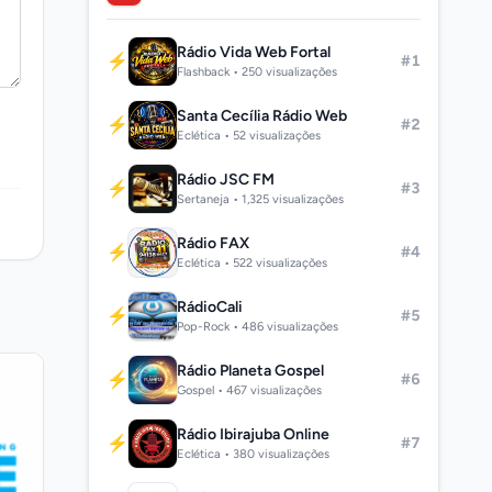
Rádio Vida Web Fortal
⚡
#1
Flashback • 250 visualizações
Santa Cecília Rádio Web
⚡
#2
Eclética • 52 visualizações
Rádio JSC FM
⚡
#3
Sertaneja • 1,325 visualizações
Rádio FAX
⚡
#4
Eclética • 522 visualizações
RádioCali
⚡
#5
Pop-Rock • 486 visualizações
Rádio Planeta Gospel
⚡
#6
Gospel • 467 visualizações
Rádio Ibirajuba Online
⚡
#7
Eclética • 380 visualizações