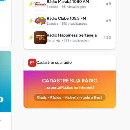
Rádio Marabá 1080 AM
⚡
#8
Eclética • 361 visualizações
Rádio Clube 105.5 FM
⚡
#9
Eclética • 350 visualizações
Rádio Happiness Sertaneja
⚡
#10
Sertaneja • 333 visualizações
Cadastrar sua rádio
CADASTRE SUA RÁDIO
no portal Rádios na Internet!
Grátis • Rápido • Visível em todo o Brasil
-