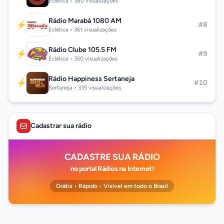
Eclética • 380 visualizações
Rádio Marabá 1080 AM
⚡
#8
Eclética • 361 visualizações
Rádio Clube 105.5 FM
⚡
#9
Eclética • 350 visualizações
Rádio Happiness Sertaneja
⚡
#10
Sertaneja • 335 visualizações
Cadastrar sua rádio
CADASTRE SUA RÁDIO
no portal Rádios na Internet!
Grátis • Rápido • Visível em todo o Brasil