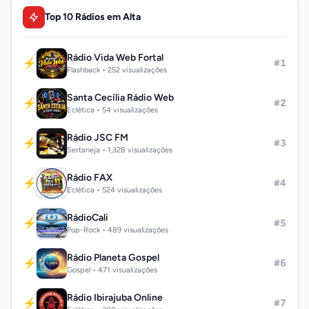
Top 10 Rádios em Alta
Rádio Vida Web Fortal
⚡
#1
Flashback • 252 visualizações
Santa Cecília Rádio Web
⚡
#2
Eclética • 54 visualizações
Rádio JSC FM
⚡
#3
Sertaneja • 1,328 visualizações
Rádio FAX
⚡
#4
Eclética • 524 visualizações
RádioCali
⚡
#5
Pop-Rock • 489 visualizações
Rádio Planeta Gospel
⚡
#6
Gospel • 471 visualizações
Rádio Ibirajuba Online
⚡
#7