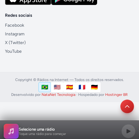
Redes sociais
Facebook
Instagram
X (Twitter)
YouTube
Copyright © Rádios na Internet — Todos os direitos reservados.
🇧🇷
🇺🇸
🇪🇸
🇫🇷
🇩🇪
Português (Brasil)
English (US)
Español
Français
Deutsch
Idioma
Desenvolvido por
NataNet Tecnologia
· Hospedado por
Hostinger BR
Selecione uma rádio
Toque uma rádio para começar