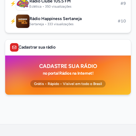
Rádio Clube 105.5 FM
⚡
#9
Eclética • 350 visualizações
Rádio Happiness Sertaneja
⚡
#10
Sertaneja • 333 visualizações
Cadastrar sua rádio
CADASTRE SUA RÁDIO
no portal Rádios na Internet!
Grátis • Rápido • Visível em todo o Brasil