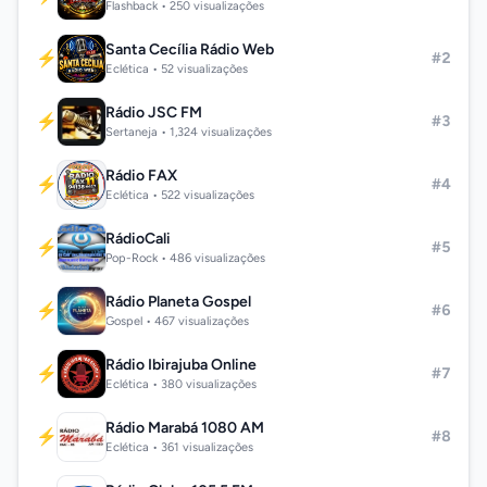
Flashback • 250 visualizações
Santa Cecília Rádio Web
⚡
#2
Eclética • 52 visualizações
Rádio JSC FM
⚡
#3
Sertaneja • 1,324 visualizações
Rádio FAX
⚡
#4
Eclética • 522 visualizações
RádioCali
⚡
#5
Pop-Rock • 486 visualizações
Rádio Planeta Gospel
⚡
#6
Gospel • 467 visualizações
Rádio Ibirajuba Online
⚡
#7
Eclética • 380 visualizações
Rádio Marabá 1080 AM
⚡
#8
Eclética • 361 visualizações