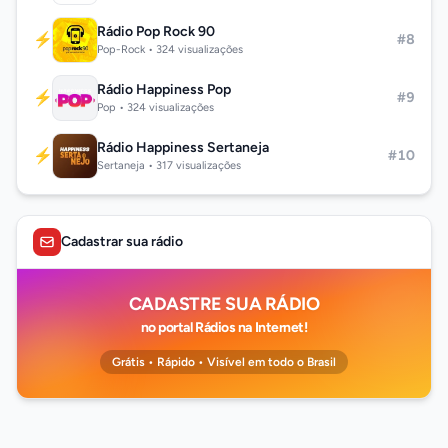
Rádio Pop Rock 90
⚡
#8
Pop-Rock • 324 visualizações
Rádio Happiness Pop
⚡
#9
Pop • 324 visualizações
Rádio Happiness Sertaneja
⚡
#10
Sertaneja • 317 visualizações
Cadastrar sua rádio
CADASTRE SUA RÁDIO
no portal Rádios na Internet!
Grátis • Rápido • Visível em todo o Brasil