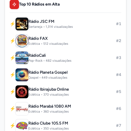
Top 10 Rádios em Alta
Rádio JSC FM
⚡
#1
Sertaneja • 1,314 visualizações
Rádio FAX
⚡
#2
Eclética • 512 visualizações
RádioCali
⚡
#3
Pop-Rock • 482 visualizações
Rádio Planeta Gospel
⚡
#4
Gospel • 449 visualizações
Rádio Ibirajuba Online
⚡
#5
Eclética • 370 visualizações
Rádio Marabá 1080 AM
⚡
#6
Eclética • 360 visualizações
Rádio Clube 105.5 FM
⚡
#7
Eclética • 350 visualizações