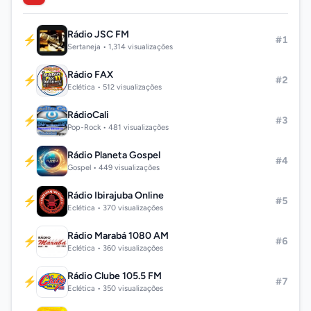
Rádio JSC FM
⚡
#1
Sertaneja • 1,314 visualizações
Rádio FAX
⚡
#2
Eclética • 512 visualizações
RádioCali
⚡
#3
Pop-Rock • 481 visualizações
Rádio Planeta Gospel
⚡
#4
Gospel • 449 visualizações
Rádio Ibirajuba Online
⚡
#5
Eclética • 370 visualizações
Rádio Marabá 1080 AM
⚡
#6
Eclética • 360 visualizações
Rádio Clube 105.5 FM
⚡
#7
Eclética • 350 visualizações