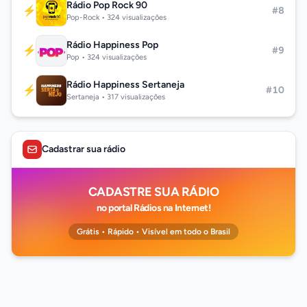
Rádio Pop Rock 90
⚡
#8
Pop-Rock • 324 visualizações
Rádio Happiness Pop
⚡
#9
Pop • 324 visualizações
Rádio Happiness Sertaneja
⚡
#10
Sertaneja • 317 visualizações
Cadastrar sua rádio
CADASTRE SUA RÁDIO
no portal Rádios na Internet!
Grátis • Rápido • Visível em todo o Brasil