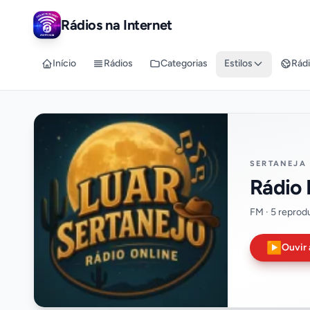
Rádios na Internet
Início
Rádios
Categorias
Estilos
Rádi
SERTANEJA
Rádio 
FM · 5 reprod
▶
Ouvir 