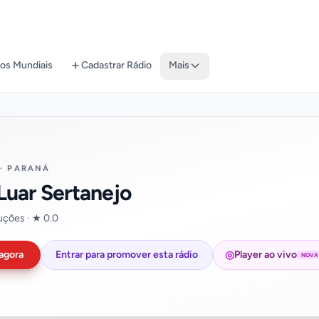
os Mundiais
Cadastrar Rádio
Mais
 · PARANÁ
Luar Sertanejo
uções · ★ 0.0
◎
agora
Entrar para promover esta rádio
Player ao vivo
NOVA