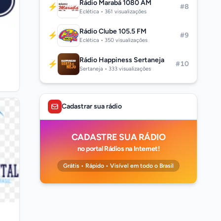
Rádio Marabá 1080 AM
⚡
#8
Eclética • 361 visualizações
Rádio Clube 105.5 FM
⚡
#9
Eclética • 350 visualizações
Rádio Happiness Sertaneja
⚡
#10
Sertaneja • 333 visualizações
Cadastrar sua rádio
CADASTRE SUA RÁDIO
no portal Rádios na Internet!
Grátis • Rápido • Visível em todo o Brasil