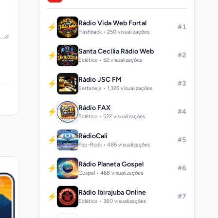
Rádio Vida Web Fortal
⚡
#1
Flashback • 250 visualizações
Santa Cecília Rádio Web
⚡
#2
Eclética • 52 visualizações
Rádio JSC FM
⚡
#3
Sertaneja • 1,326 visualizações
Rádio FAX
⚡
#4
Eclética • 522 visualizações
RádioCali
⚡
#5
Pop-Rock • 486 visualizações
Rádio Planeta Gospel
⚡
#6
Gospel • 468 visualizações
Rádio Ibirajuba Online
⚡
#7
Eclética • 380 visualizações