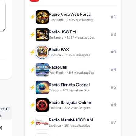
Rádio Vida Web Fortal
⚡
#1
Flashback • 249 visualizações
Rádio JSC FM
⚡
#2
Sertaneja • 1,317 visualizações
Rádio FAX
⚡
#3
Eclética • 519 visualizações
RádioCali
⚡
#4
Pop-Rock • 484 visualizações
Rádio Planeta Gospel
⚡
#5
Gospel • 462 visualizações
Rádio Ibirajuba Online
⚡
#6
Eclética • 372 visualizações
Rádio Marabá 1080 AM
⚡
#7
Eclética • 361 visualizações
FM