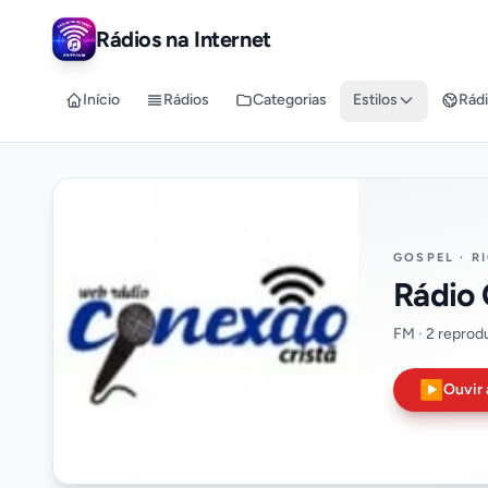
Rádios na Internet
Início
Rádios
Categorias
Estilos
Rádi
GOSPEL · R
Rádio 
FM · 2 reprod
▶
Ouvir 