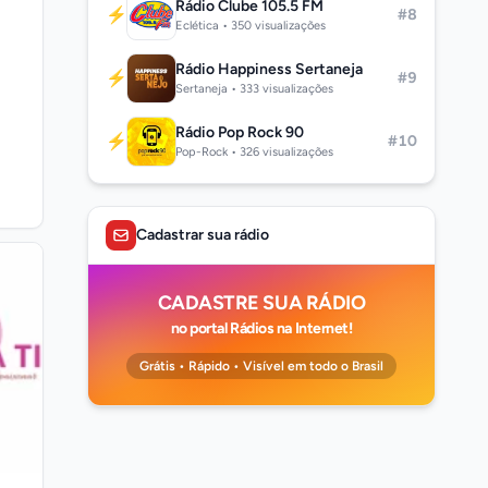
Rádio Clube 105.5 FM
⚡
#8
Eclética • 350 visualizações
Rádio Happiness Sertaneja
⚡
#9
Sertaneja • 333 visualizações
Rádio Pop Rock 90
⚡
#10
Pop-Rock • 326 visualizações
Cadastrar sua rádio
CADASTRE SUA RÁDIO
no portal Rádios na Internet!
Grátis • Rápido • Visível em todo o Brasil