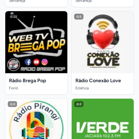
Sertaneja
Sertaneja
22
5
Rádio Brega Pop
Rádio Conexão Love
Forró
Eclética
4
2