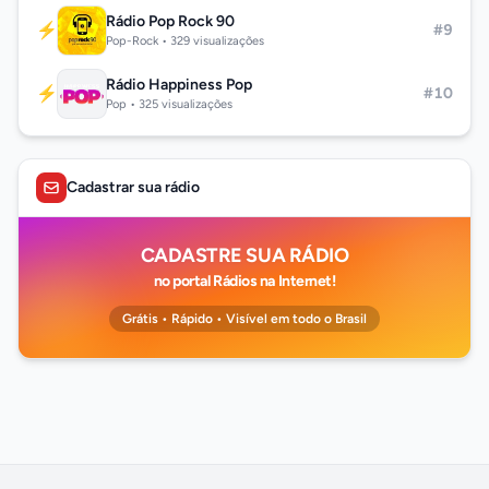
Rádio Pop Rock 90
⚡
#9
Pop-Rock • 329 visualizações
Rádio Happiness Pop
⚡
#10
Pop • 325 visualizações
Cadastrar sua rádio
CADASTRE SUA RÁDIO
no portal Rádios na Internet!
Grátis • Rápido • Visível em todo o Brasil