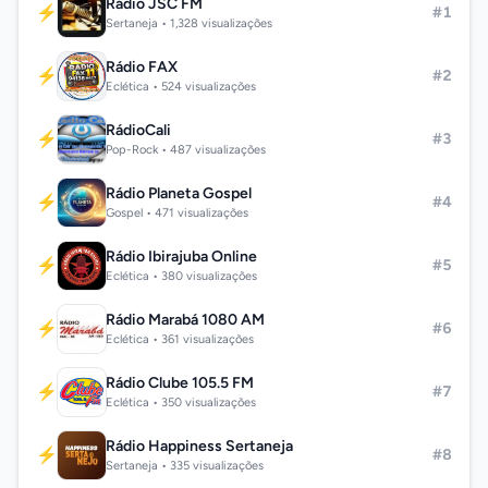
Rádio JSC FM
⚡
#1
Sertaneja • 1,328 visualizações
Rádio FAX
⚡
#2
Eclética • 524 visualizações
RádioCali
⚡
#3
Pop-Rock • 487 visualizações
Rádio Planeta Gospel
⚡
#4
Gospel • 471 visualizações
Rádio Ibirajuba Online
⚡
#5
Eclética • 380 visualizações
Rádio Marabá 1080 AM
⚡
#6
Eclética • 361 visualizações
Rádio Clube 105.5 FM
⚡
#7
Eclética • 350 visualizações
Rádio Happiness Sertaneja
⚡
#8
Sertaneja • 335 visualizações