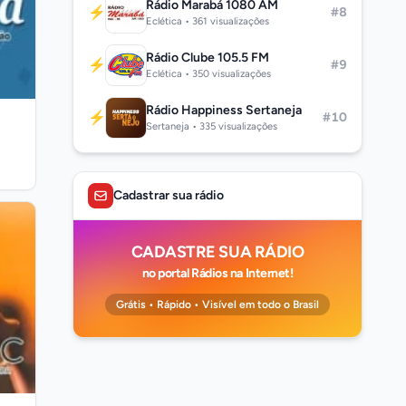
Rádio Marabá 1080 AM
⚡
#8
Eclética • 361 visualizações
Rádio Clube 105.5 FM
⚡
#9
Eclética • 350 visualizações
Rádio Happiness Sertaneja
⚡
#10
Sertaneja • 335 visualizações
Cadastrar sua rádio
CADASTRE SUA RÁDIO
no portal Rádios na Internet!
Grátis • Rápido • Visível em todo o Brasil