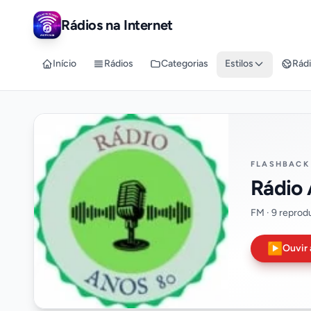
Rádios na Internet
Início
Rádios
Categorias
Estilos
Rádi
FLASHBACK 
Rádio 
FM · 9 reprod
▶
Ouvir 