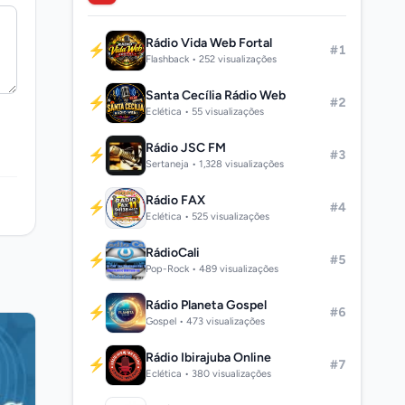
Rádio Vida Web Fortal
⚡
#1
Flashback • 252 visualizações
Santa Cecília Rádio Web
⚡
#2
Eclética • 55 visualizações
Rádio JSC FM
⚡
#3
Sertaneja • 1,328 visualizações
Rádio FAX
⚡
#4
Eclética • 525 visualizações
RádioCali
⚡
#5
Pop-Rock • 489 visualizações
Rádio Planeta Gospel
⚡
#6
Gospel • 473 visualizações
Rádio Ibirajuba Online
⚡
#7
Eclética • 380 visualizações