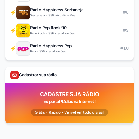
Rádio Happiness Sertaneja
⚡
#8
Sertaneja • 338 visualizações
Rádio Pop Rock 90
⚡
#9
Pop-Rock • 336 visualizações
Rádio Happiness Pop
⚡
#10
Pop • 325 visualizações
Cadastrar sua rádio
CADASTRE SUA RÁDIO
no portal Rádios na Internet!
Grátis • Rápido • Visível em todo o Brasil