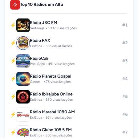
Top 10 Rádios em Alta
Rádio JSC FM
⚡
#1
Sertaneja • 1,337 visualizações
Rádio FAX
⚡
#2
Eclética • 532 visualizações
RádioCali
⚡
#3
Pop-Rock • 491 visualizações
Rádio Planeta Gospel
⚡
#4
Gospel • 475 visualizações
Rádio Ibirajuba Online
⚡
#5
Eclética • 380 visualizações
Rádio Marabá 1080 AM
⚡
#6
Eclética • 361 visualizações
Rádio Clube 105.5 FM
⚡
#7
Eclética • 350 visualizações