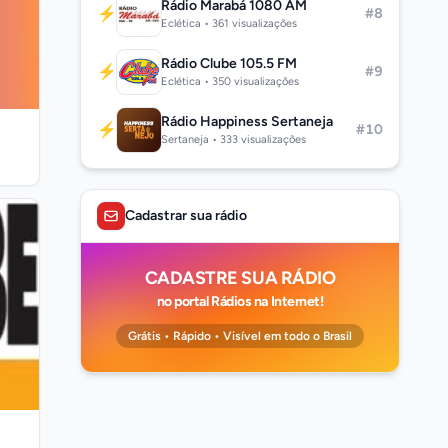
Rádio Marabá 1080 AM
⚡
#8
Eclética • 361 visualizações
Rádio Clube 105.5 FM
⚡
#9
Eclética • 350 visualizações
Rádio Happiness Sertaneja
⚡
#10
Sertaneja • 333 visualizações
Cadastrar sua rádio
CADASTRE SUA RÁDIO
no portal Rádios na Internet!
Grátis • Rápido • Visível em todo o Brasil