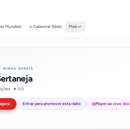
os Mundiais
Cadastrar Rádio
Mais
· MINAS GERAIS
Sertaneja
uções · ★ 0.0
◎
agora
Entrar para promover esta rádio
Player ao vivo
NOVA