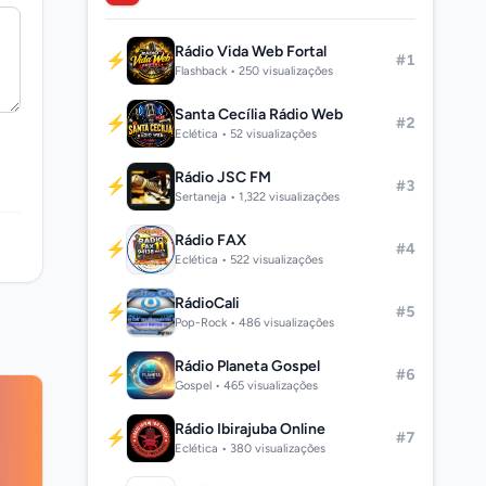
Rádio Vida Web Fortal
⚡
#1
Flashback • 250 visualizações
Santa Cecília Rádio Web
⚡
#2
Eclética • 52 visualizações
Rádio JSC FM
⚡
#3
Sertaneja • 1,322 visualizações
Rádio FAX
⚡
#4
Eclética • 522 visualizações
RádioCali
⚡
#5
Pop-Rock • 486 visualizações
Rádio Planeta Gospel
⚡
#6
Gospel • 465 visualizações
Rádio Ibirajuba Online
⚡
#7
Eclética • 380 visualizações