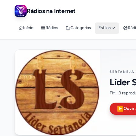
Rádios na Internet
Início
Rádios
Categorias
Estilos
Rádi
SERTANEJA 
Líder 
FM · 3 reprod
▶
Ouvir 