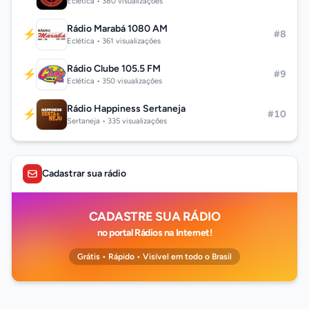
Eclética • 380 visualizações
Rádio Marabá 1080 AM
⚡
#8
Eclética • 361 visualizações
Rádio Clube 105.5 FM
⚡
#9
Eclética • 350 visualizações
Rádio Happiness Sertaneja
⚡
#10
Sertaneja • 335 visualizações
Cadastrar sua rádio
CADASTRE SUA RÁDIO
no portal Rádios na Internet!
Grátis • Rápido • Visível em todo o Brasil