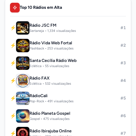
Top 10 Rádios em Alta
Rádio JSC FM
⚡
#1
Sertaneja • 1,334 visualizações
Rádio Vida Web Fortal
⚡
#2
Flashback • 253 visualizações
Santa Cecília Rádio Web
⚡
#3
Eclética • 55 visualizações
Rádio FAX
⚡
#4
Eclética • 532 visualizações
RádioCali
⚡
#5
Pop-Rock • 491 visualizações
Rádio Planeta Gospel
⚡
#6
Gospel • 475 visualizações
Rádio Ibirajuba Online
⚡
#7