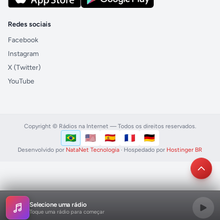
Redes sociais
Facebook
Instagram
X (Twitter)
YouTube
Copyright © Rádios na Internet — Todos os direitos reservados.
🇧🇷
🇺🇸
🇪🇸
🇫🇷
🇩🇪
Português (Brasil)
English (US)
Español
Français
Deutsch
Idioma
Desenvolvido por
NataNet Tecnologia
· Hospedado por
Hostinger BR
Selecione uma rádio
Toque uma rádio para começar