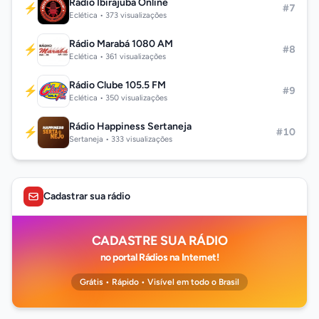
Rádio Ibirajuba Online
⚡
#7
Eclética • 373 visualizações
Rádio Marabá 1080 AM
⚡
#8
Eclética • 361 visualizações
Rádio Clube 105.5 FM
⚡
#9
Eclética • 350 visualizações
Rádio Happiness Sertaneja
⚡
#10
Sertaneja • 333 visualizações
Cadastrar sua rádio
CADASTRE SUA RÁDIO
no portal Rádios na Internet!
Grátis • Rápido • Visível em todo o Brasil