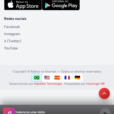
Redes sociais
Facebook
Instagram
X (Twitter)
YouTube
Copyright © Rádios na Internet — Todos os direitos reservados.
🇧🇷
🇺🇸
🇪🇸
🇫🇷
🇩🇪
Português (Brasil)
English (US)
Español
Français
Deutsch
Idioma
Desenvolvido por
NataNet Tecnologia
· Hospedado por
Hostinger BR
Selecione uma rádio