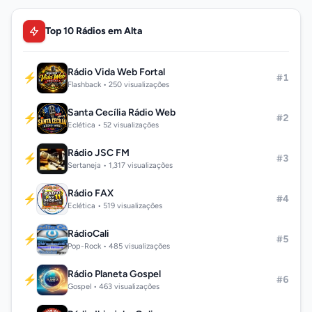
Top 10 Rádios em Alta
Rádio Vida Web Fortal
⚡
#1
Flashback • 250 visualizações
Santa Cecília Rádio Web
⚡
#2
Eclética • 52 visualizações
Rádio JSC FM
⚡
#3
Sertaneja • 1,317 visualizações
Rádio FAX
⚡
#4
Eclética • 519 visualizações
RádioCali
⚡
#5
Pop-Rock • 485 visualizações
Rádio Planeta Gospel
⚡
#6
Gospel • 463 visualizações