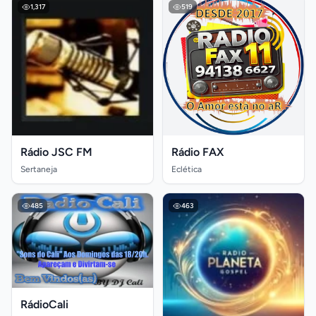
1,317
519
Rádio JSC FM
Rádio FAX
Sertaneja
Eclética
485
463
RádioCali