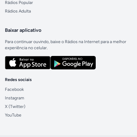
Rádios Popular
Rádios Adulta
Baixar aplicativo
Para continuar ouvindo, baixe o Rádios na Internet para a melhor
experiência no celular.
Redes sociais
Facebook
Instagram
X (Twitter)
YouTube