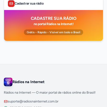
Cadastrar sua rádio
CADASTRE SUA RÁDIO
no portal Rádios na Internet!
Grátis • Rápido • Visível em todo o Brasil
Rádios na Internet
Rádios na Internet — O maior portal de rádios online do Brasil!
suporte@radiosnainternet.com.br