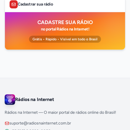
Cadastrar sua rádio
CADASTRE SUA RÁDIO
no portal Rádios na Internet!
Grátis • Rápido • Visível em todo o Brasil
Rádios na Internet
Rádios na Internet — O maior portal de rádios online do Brasil!
suporte@radiosnainternet.com.br