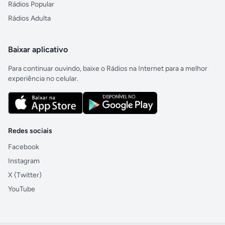
Rádios Popular
Rádios Adulta
Baixar aplicativo
Para continuar ouvindo, baixe o Rádios na Internet para a melhor
experiência no celular.
Redes sociais
Facebook
Instagram
X (Twitter)
YouTube